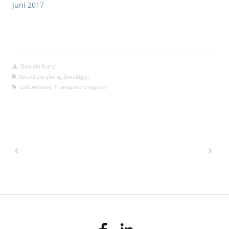
Juni 2017
Daniela Kunz
Steuerberatung
,
Sonstiges
Geldwäsche
,
Transparenzregister