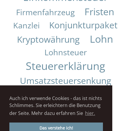
Fristen
Firmenfahrzeug
Konjunkturpaket
Kanzlei
Lohn
Kryptowährung
Lohnsteuer
Steuererklärung
Umsatzsteuersenkung
Urteil
Auch ich verwende Cookies - das ist nichts
Schlimmes. Sie erleichtern die Benutzung
Impressum
Datenschutz
der Seite. Mehr dazu erfahren Sie
hier.
STEUERKANZLEI DANIELA KUNZ© 2018
Das verstehe ich!