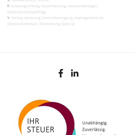
Existenzgründung
,
Steuerberatung
,
Steuererklärungen
,
Unternehmensnachfolge
Verlust
,
Sanierung
,
Anteilsübertragung
,
Kapitalgesellschaft
,
Körperschaftsteuer
,
Finanzierung
,
Start-Up