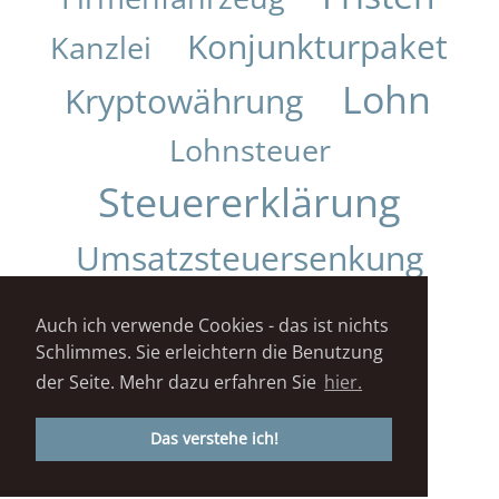
Konjunkturpaket
Kanzlei
Lohn
Kryptowährung
Lohnsteuer
Steuererklärung
Umsatzsteuersenkung
Urteil
Auch ich verwende Cookies - das ist nichts
Schlimmes. Sie erleichtern die Benutzung
Impressum
Datenschutz
der Seite. Mehr dazu erfahren Sie
hier.
STEUERKANZLEI DANIELA KUNZ© 2018
Das verstehe ich!