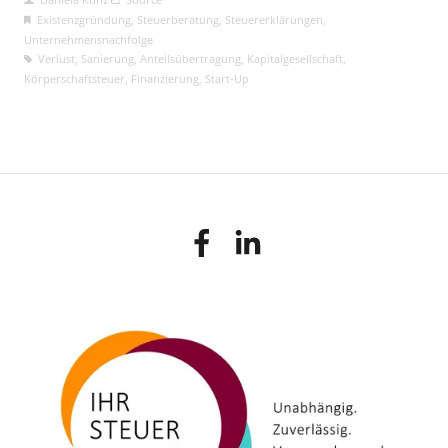
Existenzgründung
,
Steuerberatung
,
Steuererklärungen
,
Unternehmensnachfolge
Verlust
,
Sanierung
,
Anteilsübertragung
,
Kapitalgesellschaft
,
Körperschaftsteuer
,
Finanzierung
,
Start-Up