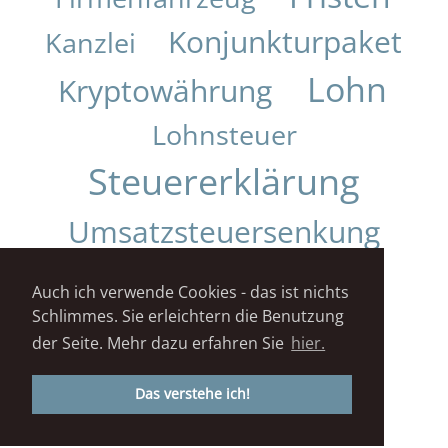
Konjunkturpaket
Kanzlei
Lohn
Kryptowährung
Lohnsteuer
Steuererklärung
Umsatzsteuersenkung
Urteil
Auch ich verwende Cookies - das ist nichts
Schlimmes. Sie erleichtern die Benutzung
Impressum
Datenschutz
der Seite. Mehr dazu erfahren Sie
hier.
STEUERKANZLEI DANIELA KUNZ© 2018
Das verstehe ich!