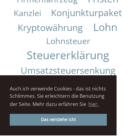
Konjunkturpaket
Kanzlei
Lohn
Kryptowährung
Lohnsteuer
Steuererklärung
Umsatzsteuersenkung
Urteil
Auch ich verwende Cookies - das ist nichts
Schlimmes. Sie erleichtern die Benutzung
Impressum
Datenschutz
der Seite. Mehr dazu erfahren Sie
hier.
STEUERKANZLEI DANIELA KUNZ© 2018
Das verstehe ich!