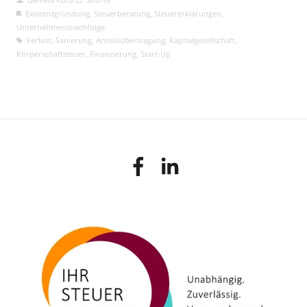
Existenzgründung
,
Steuerberatung
,
Steuererklärungen
,
Unternehmensnachfolge
Verlust
,
Sanierung
,
Anteilsübertragung
,
Kapitalgesellschaft
,
Körperschaftsteuer
,
Finanzierung
,
Start-Up