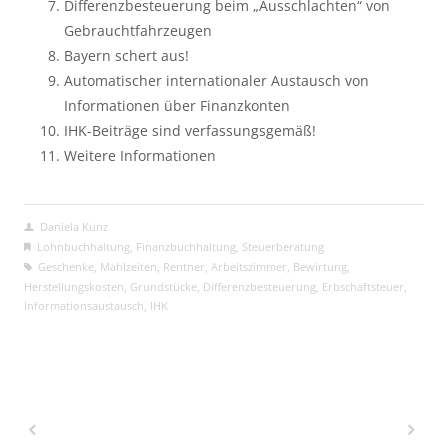
Differenzbesteuerung beim „Ausschlachten“ von
Gebrauchtfahrzeugen
Bayern schert aus!
Automatischer internationaler Austausch von
Informationen über Finanzkonten
IHK-Beiträge sind verfassungsgemäß!
Weitere Informationen
Daniela Kunz
Lohnbuchhaltung
,
Finanzbuchhaltung
,
Steuerberatung
Geschenke
,
Mahlzeiten
,
Rentner
,
Arbeitszimmer
,
Bewirtung
,
Herstellungskosten
,
Grundstücke
,
Differenzbesteuerung
,
Erbschaftsteuer
,
Informationsaustausch
,
IHK