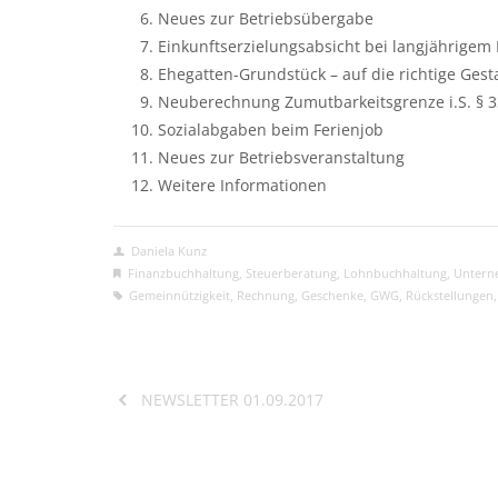
Neues zur Betriebsübergabe
Einkunftserzielungsabsicht bei langjährige
Ehegatten-Grundstück – auf die richtige Ges
Neuberechnung Zumutbarkeitsgrenze i.S. § 33
Sozialabgaben beim Ferienjob
Neues zur Betriebsveranstaltung
Weitere Informationen
Daniela Kunz
Finanzbuchhaltung
,
Steuerberatung
,
Lohnbuchhaltung
,
Untern
Gemeinnützigkeit
,
Rechnung
,
Geschenke
,
GWG
,
Rückstellungen
NEWSLETTER 01.09.2017