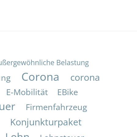
ußergewöhnliche Belastung
Corona
corona
ung
E-Mobilität
EBike
uer
Firmenfahrzeug
Konjunkturpaket
i
Lohn