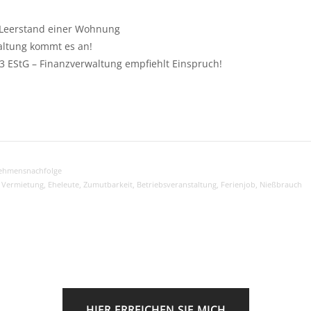
m Leerstand einer Wohnung
taltung kommt es an!
 EStG – Finanzverwaltung empfiehlt Einspruch!
ehmensnachfolge
,
Vermietung
,
Eheleute
,
Zumutbarkeit
,
Betriebsveranstaltung
,
Ferienjob
,
Nießbrauch
HIER ERREICHEN SIE MICH