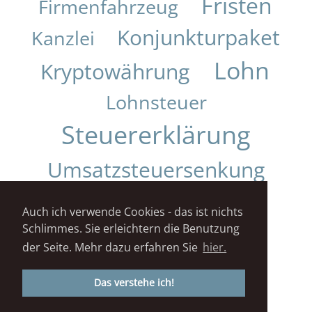
Fristen
Firmenfahrzeug
Konjunkturpaket
Kanzlei
Lohn
Kryptowährung
Lohnsteuer
Steuererklärung
Umsatzsteuersenkung
Urteil
Auch ich verwende Cookies - das ist nichts
Schlimmes. Sie erleichtern die Benutzung
Impressum
Datenschutz
der Seite. Mehr dazu erfahren Sie
hier.
STEUERKANZLEI DANIELA KUNZ© 2018
Das verstehe ich!