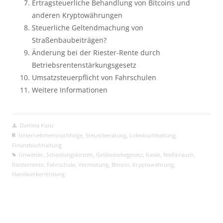
Ertragsteuerliche Behandlung von Bitcoins und
anderen Kryptowährungen
Steuerliche Geltendmachung von
Straßenbaubeiträgen?
Änderung bei der Riester-Rente durch
Betriebsrentenstärkungsgesetz
Umsatzsteuerpflicht von Fahrschulen
Weitere Informationen
Daniela Kunz
Unternehmensnachfolge
,
Steuerberatung
,
Lohnbuchhaltung
,
Finanzbuchhaltung
Unwetter
,
Scheidungskosten
,
Geldwäschegesetz
,
Kasse
,
Nießbrauch
,
Riesterrente
,
Fahrschule
,
Vermietung
,
Bitcoin
,
Kryptowährung
,
Handwerkerleistung