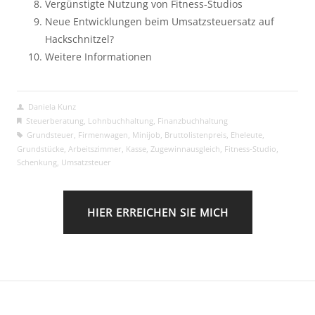
Vergünstigte Nutzung von Fitness-Studios
Neue Entwicklungen beim Umsatzsteuersatz auf
Hackschnitzel?
Weitere Informationen
Daniela Kunz
Steuerberatung
,
Lohnbuchhaltung
,
Finanzbuchhaltung
Grundsteuer
,
Firmenwagen
,
Minijob
,
Bruttolistenpreis
,
Eheleute
,
Grundstücke
,
Arbeitszimmer
,
Kasse
,
Zugewinnausgleich
,
Fitness-Studio
,
Schenkung
,
Umsatzsteuer
HIER ERREICHEN SIE MICH