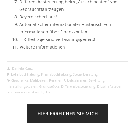
Differenzbesteuerung beim „Ausschlachten“ von
Gebrauchtfahrzeugen
Bayern schert aus!
Automatischer internationaler Austausch von
Informationen über Finanzkonten
IHK-Beiträge sind verfassungsgemäß!
Weitere Informationen
Daniela Kunz
Lohnbuchhaltung
,
Finanzbuchhaltung
,
Steuerberatung
Geschenke
,
Mahlzeiten
,
Rentner
,
Arbeitszimmer
,
Bewirtung
,
Herstellungskosten
,
Grundstücke
,
Differenzbesteuerung
,
Erbschaftsteuer
,
Informationsaustausch
,
IHK
HIER ERREICHEN SIE MICH