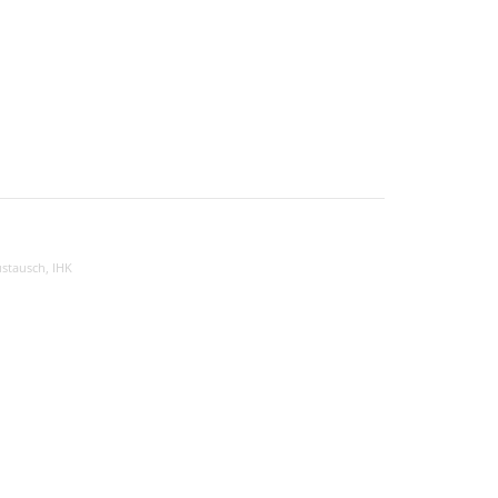
ustausch
,
IHK