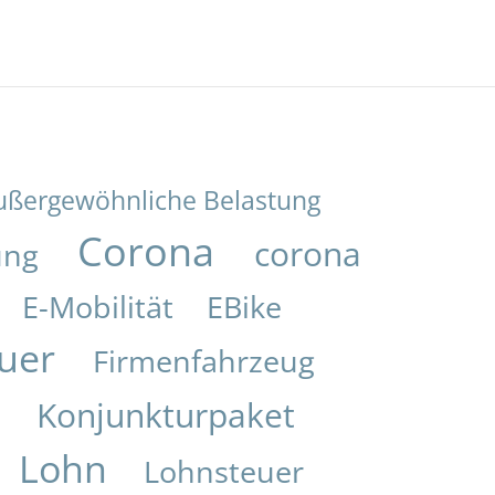
ußergewöhnliche Belastung
Corona
corona
ung
E-Mobilität
EBike
uer
Firmenfahrzeug
Konjunkturpaket
i
Lohn
Lohnsteuer