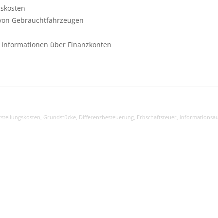
gskosten
 von Gebrauchtfahrzeugen
n Informationen über Finanzkonten
stellungskosten
,
Grundstücke
,
Differenzbesteuerung
,
Erbschaftsteuer
,
Informationsa