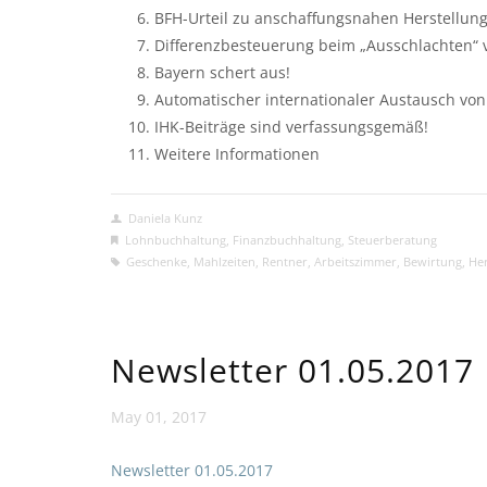
BFH-Urteil zu anschaffungsnahen Herstellun
Differenzbesteuerung beim „Ausschlachten“
Bayern schert aus!
Automatischer internationaler Austausch vo
IHK-Beiträge sind verfassungsgemäß!
Weitere Informationen
Daniela Kunz
Lohnbuchhaltung
,
Finanzbuchhaltung
,
Steuerberatung
Geschenke
,
Mahlzeiten
,
Rentner
,
Arbeitszimmer
,
Bewirtung
,
Her
Newsletter 01.05.2017
May 01, 2017
Newsletter 01.05.2017