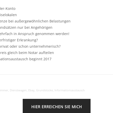
der-Konto
iselokalen
enze bei außergewöhnlichen Belastungen
undsätzen nur bei Angehörigen
mehrfach in Anspruch genommen werden!
rfristiger Erkrankung?
privat oder schon unternehmerisch?
eis gleich beim Notar aufteilen
ationsaustausch beginnt 2017
zimmer
,
Dienstwagen
,
Ebay
,
Grundstücke
,
Informationsaustausch
HIER ERREICHEN SIE MICH