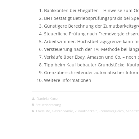
Bankkonten bei Ehegatten – Hinweise zum O
BFH bestätigt Betriebsprüfungspraxis bei Spe
Günstigere Berechnung der Zumutbarkeitsgr
Steuerliche Prüfung nach Fremdvergleichsgr
Arbeitszimmer: Höchstbetragsgrenze kann 
Versteuerung nach der 1%-Methode bei länge
Verkäufe über Ebay, Amazon und Co. – noch 
Tipp beim Kauf bebauter Grundstücke: Kaufpr
Grenzüberschreitender automatischer Inform
Weitere Informationen
Daniela Kunz
Steuerberatung
Eheleute
,
Gastronomie
,
Zumutbarkeit
,
Fremdvergleich
,
Arbeits