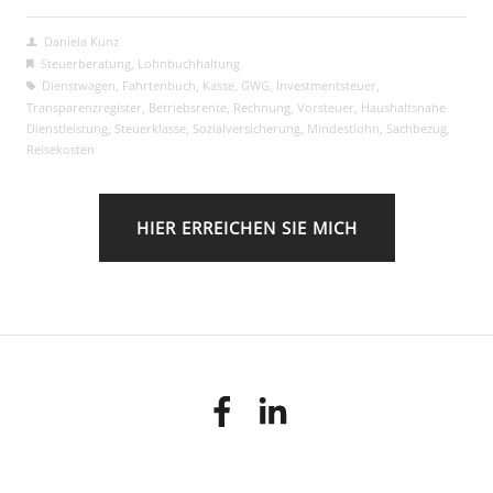
Daniela Kunz
Steuerberatung
,
Lohnbuchhaltung
Dienstwagen
,
Fahrtenbuch
,
Kasse
,
GWG
,
Investmentsteuer
,
Transparenzregister
,
Betriebsrente
,
Rechnung
,
Vorsteuer
,
Haushaltsnahe
Dienstleistung
,
Steuerklasse
,
Sozialversicherung
,
Mindestlohn
,
Sachbezug
,
Reisekosten
HIER ERREICHEN SIE MICH