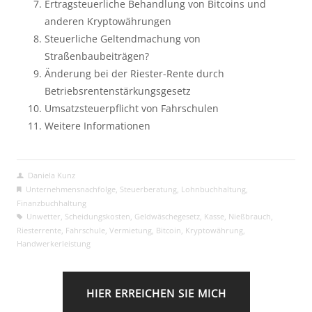
Ertragsteuerliche Behandlung von Bitcoins und
anderen Kryptowährungen
Steuerliche Geltendmachung von
Straßenbaubeiträgen?
Änderung bei der Riester-Rente durch
Betriebsrentenstärkungsgesetz
Umsatzsteuerpflicht von Fahrschulen
Weitere Informationen
Daniela Kunz
Unternehmensnachfolge
,
Steuerberatung
,
Lohnbuchhaltung
,
Finanzbuchhaltung
Unwetter
,
Scheidungskosten
,
Geldwäschegesetz
,
Kasse
,
Nießbrauch
,
Riesterrente
,
Fahrschule
,
Vermietung
,
Bitcoin
,
Kryptowährung
,
Handwerkerleistung
HIER ERREICHEN SIE MICH