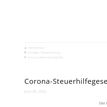
Daniela Kunz
Sonstiges
,
Steuerberatung
Corona
,
Überbrückungshilfe
Corona-Steuerhilfegese
June 08, 2020
Das 