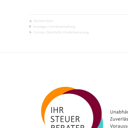
Daniela Kunz
Sonstiges
,
Lohnbuchhaltung
Corona
,
Elternhilfe
,
Kinderbetreuung