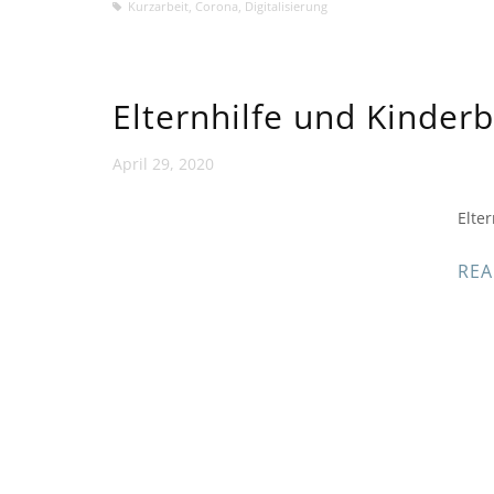
Kurzarbeit
,
Corona
,
Digitalisierung
Elternhilfe und Kinder
April 29, 2020
Elte
REA