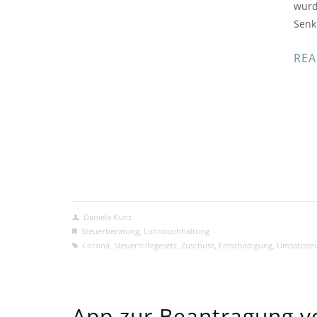
wurd
Senk
REA
Daniela Kunz
Steuerberatung
,
Lohnbuchhaltung
Corona
,
Steuerhilfegesetz
,
Zuschuss
,
Entschädigung
,
Umsatzste
App zur Beantragung v