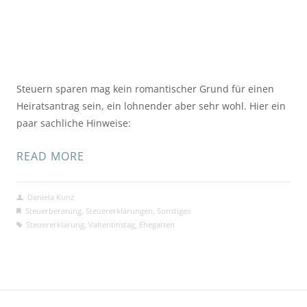
Steuern sparen mag kein romantischer Grund für einen
Heiratsantrag sein, ein lohnender aber sehr wohl. Hier ein
paar sachliche Hinweise:
READ MORE
Daniela Kunz
Steuerberatung
,
Steuererklärungen
,
Sonstiges
Steuererklärung
,
Valtentinstag
,
Ehegatten