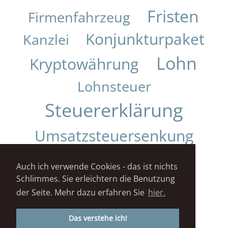
Fristen
Firmenfahrzeug
Konjunkturpaket
Kanzlei
Lohn
Kryptowährung
Lohnsteuer
Steuererklärung
Umsatzsteuersenkung
Urteil
Auch ich verwende Cookies - das ist nichts
Schlimmes. Sie erleichtern die Benutzung
Impressum
Datenschutz
der Seite. Mehr dazu erfahren Sie
hier.
STEUERKANZLEI DANIELA KUNZ© 2018
Das verstehe ich!