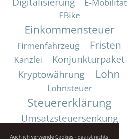
Digitalisierung
E-Mobilität
EBike
Einkommensteuer
Fristen
Firmenfahrzeug
Konjunkturpaket
Kanzlei
Lohn
Kryptowährung
Lohnsteuer
Steuererklärung
Umsatzsteuersenkung
Urteil
Auch ich verwende Cookies - das ist nichts