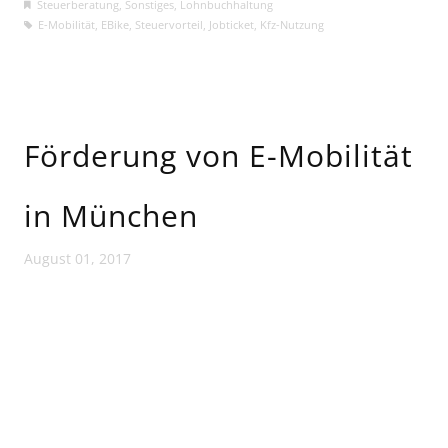
Steuerberatung
,
Sonstiges
,
Lohnbuchhaltung
E-Mobilität
,
EBike
,
Steuervorteil
,
Jobticket
,
Kfz-Nutzung
Förderung von E-Mobilität
in München
August 01, 2017