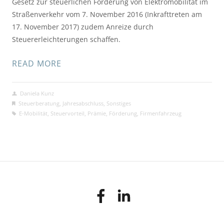
Gesetz zur steuerlichen Förderung von Elektromobilität im
Straßenverkehr vom 7. November 2016 (Inkrafttreten am
17. November 2017) zudem Anreize durch
Steuererleichterungen schaffen.
READ MORE
Daniela Kunz
Steuerberatung
,
Jahresabschluss
,
Sonstiges
E-Mobilität
,
Steuervorteil
,
Prämie
,
Förderung
,
Firmenfahrzeug