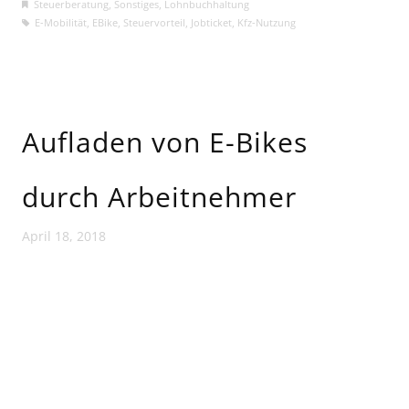
Steuerberatung
,
Sonstiges
,
Lohnbuchhaltung
E-Mobilität
,
EBike
,
Steuervorteil
,
Jobticket
,
Kfz-Nutzung
Aufladen von E-Bikes
durch Arbeitnehmer
April 18, 2018