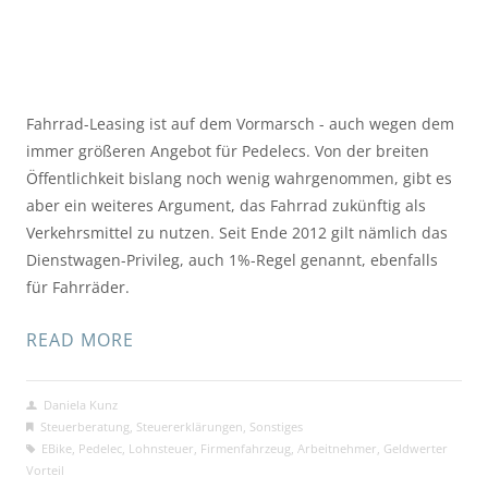
Fahrrad-Leasing ist auf dem Vormarsch - auch wegen dem
immer größeren Angebot für Pedelecs. Von der breiten
Öffentlichkeit bislang noch wenig wahrgenommen, gibt es
aber ein weiteres Argument, das Fahrrad zukünftig als
Verkehrsmittel zu nutzen. Seit Ende 2012 gilt nämlich das
Dienstwagen-Privileg, auch 1%-Regel genannt, ebenfalls
für Fahrräder.
READ MORE
Daniela Kunz
Steuerberatung
,
Steuererklärungen
,
Sonstiges
EBike
,
Pedelec
,
Lohnsteuer
,
Firmenfahrzeug
,
Arbeitnehmer
,
Geldwerter
Vorteil