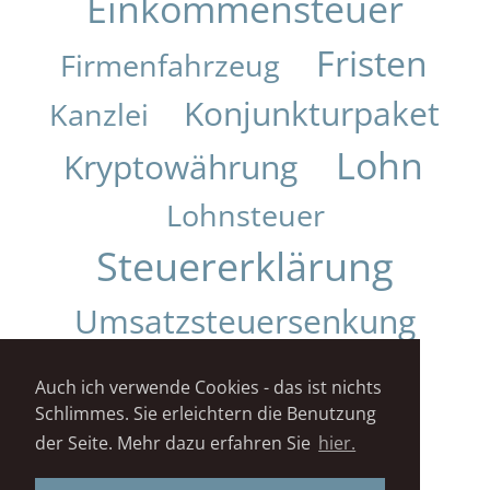
Einkommensteuer
Fristen
Firmenfahrzeug
Konjunkturpaket
Kanzlei
Lohn
Kryptowährung
Lohnsteuer
Steuererklärung
Umsatzsteuersenkung
Urteil
Auch ich verwende Cookies - das ist nichts
Schlimmes. Sie erleichtern die Benutzung
Impressum
Datenschutz
der Seite. Mehr dazu erfahren Sie
hier.
STEUERKANZLEI DANIELA KUNZ© 2018