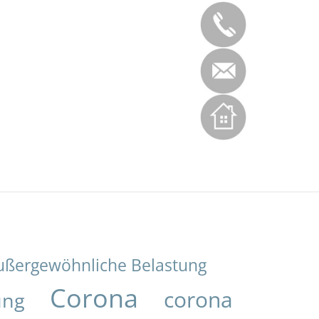
ußergewöhnliche Belastung
Corona
corona
ung