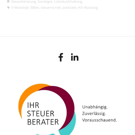
Steuerberatung
,
Sonstiges
,
Lohnbuchhaltung
E-Mobilität
,
EBike
,
Steuervorteil
,
Jobticket
,
Kfz-Nutzung