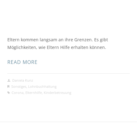
Eltern kommen langsam an ihre Grenzen. Es gibt
Möglichkeiten, wie Eltern Hilfe erhalten können.
READ MORE
Daniela Kunz
Sonstiges
,
Lohnbuchhaltung
Corona
,
Elternhilfe
,
Kinderbetreuung