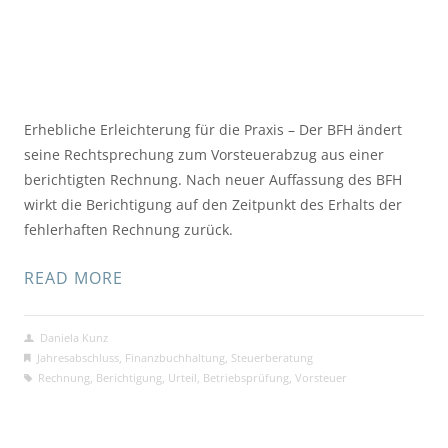
Erhebliche Erleichterung für die Praxis – Der BFH ändert
seine Rechtsprechung zum Vorsteuerabzug aus einer
berichtigten Rechnung. Nach neuer Auffassung des BFH
wirkt die Berichtigung auf den Zeitpunkt des Erhalts der
fehlerhaften Rechnung zurück.
READ MORE
Daniela Kunz
Jahresabschluss
,
Finanzbuchhaltung
,
Steuerberatung
Rechnung
,
Berichtigung
,
Urteil
,
Betriebsprüfung
,
Vorsteuer