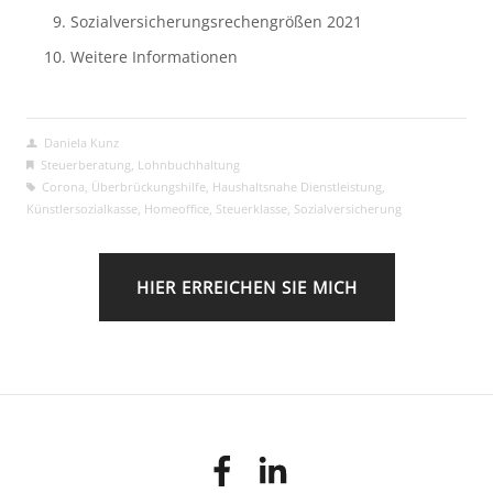
Sozialversicherungsrechengrößen 2021
Weitere Informationen
Daniela Kunz
Steuerberatung
,
Lohnbuchhaltung
Corona
,
Überbrückungshilfe
,
Haushaltsnahe Dienstleistung
,
Künstlersozialkasse
,
Homeoffice
,
Steuerklasse
,
Sozialversicherung
HIER ERREICHEN SIE MICH