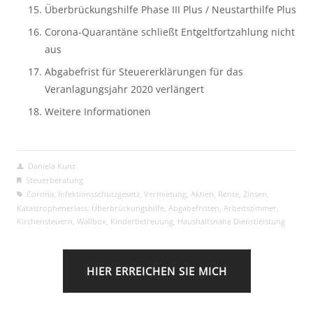
Überbrückungshilfe Phase III Plus / Neustarthilfe Plus
Corona-Quarantäne schließt Entgeltfortzahlung nicht 
aus
Abgabefrist für Steuererklärungen für das 
Veranlagungsjahr 2020 verlängert
Weitere Informationen
Daniela Kunz
Steuerberatung
Corona
,
Infektionsschutzgesetz
,
Vermietung
,
Aktien
,
Rente
,
Zinsen
,
Katastrophenerlass
,
Überbrückungshilfe
,
Abgabefristen
,
Arbeitszimmer
,
Kirchensteuern
,
Wallbox
,
Kinderbetreuung
,
Haushaltsnahe Dienstleistung
HIER ERREICHEN SIE MICH