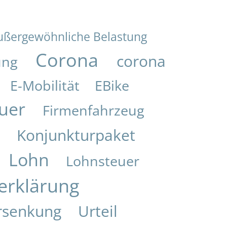
ußergewöhnliche Belastung
Corona
corona
ung
E-Mobilität
EBike
uer
Firmenfahrzeug
Konjunkturpaket
i
Lohn
Lohnsteuer
erklärung
rsenkung
Urteil