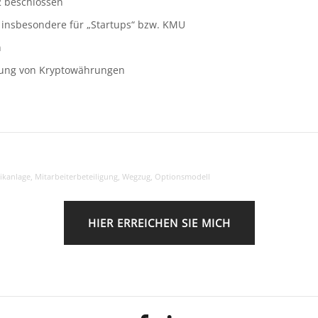
 beschlossen
 insbesondere für „Startups“ bzw. KMU
n
dlung von Kryptowährungen
ikanlage
,
Mitarbeiterbeteiligung
,
Wegzug
,
Optionsmodell
HIER ERREICHEN SIE MICH