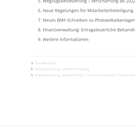
Wegzugsbesteuerung – Verschärfung ab 2022
Neue Regelungen für Mitarbeiterbeteiligung,
Neues BMF-Schreiben zu Photovoltaikanlage
Finanzverwaltung: Ertragsteuerliche Behan
Weitere Informationen
Daniela Kunz
Steuerberatung
,
Lohnbuchhaltung
Kryptowährung
,
Abgabefristen
,
Corona
,
Kurzarbeit
,
Photovolta