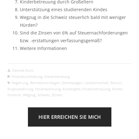
Kinderbetreuung durch Großeltern
Unterstützung eines studierenden Kindes
Wegzug in die Schweiz steuerlich bald mit weniger
Hürden?
Sind die Zinsen von 6% auf Steuernachforderungen
bzw. -erstattungen verfassungsgemäß?
Weitere Informationen
Daniela Kunz
Finanzbuchhaltung
,
Steuerberatung
Regierung
,
Betriebsvermögen
,
Dienstwagen
,
Landwirtschaft
,
Bitcoin
,
Kryptowährung
,
Ferienwohnung
,
Kindergeld
,
Kinderbetreuung
,
Kinder
,
Studium
,
Wegzug
,
Schweiz
,
Zinsen
HIER ERREICHEN SIE MICH