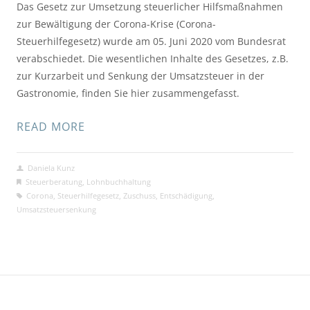
Das Gesetz zur Umsetzung steuerlicher Hilfsmaßnahmen
zur Bewältigung der Corona-Krise (Corona-
Steuerhilfegesetz) wurde am 05. Juni 2020 vom Bundesrat
verabschiedet. Die wesentlichen Inhalte des Gesetzes, z.B.
zur Kurzarbeit und Senkung der Umsatzsteuer in der
Gastronomie, finden Sie hier zusammengefasst.
READ MORE
Daniela Kunz
Steuerberatung
,
Lohnbuchhaltung
Corona
,
Steuerhilfegesetz
,
Zuschuss
,
Entschädigung
,
Umsatzsteuersenkung