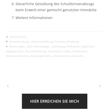
Steuerliche Gestaltung des Schuldzinsenabzugs 
beim Erwerb einer gemischt genutzten Immobilie
Weitere Informationen 
Daniela Kunz
Steuerberatung
,
Lohnbuchhaltung
,
Finanzbuchhaltung
Neuerungen
,
2020
,
Dienstwagen
,
Sachbezug
,
Aufbewahrungsfristen
,
Abgabefristen
,
Grundfreibetrag
,
Pauschalen
,
E-Bike
,
Reisekosten
,
Kleinunternehmer
,
Reihengeschäfte
,
Schuldzinsen
,
Immobilie
HIER ERREICHEN SIE MICH