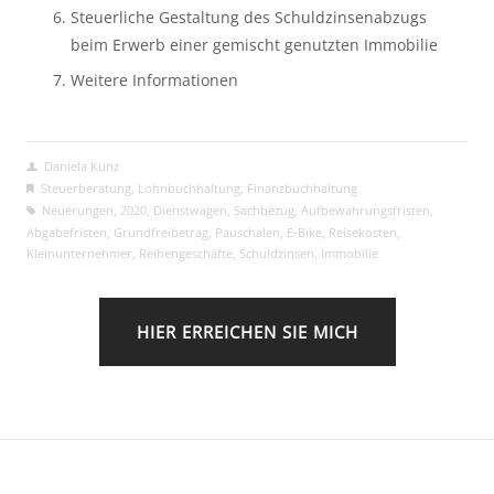
Steuerliche Gestaltung des Schuldzinsenabzugs 
beim Erwerb einer gemischt genutzten Immobilie
Weitere Informationen 
Daniela Kunz
Steuerberatung
,
Lohnbuchhaltung
,
Finanzbuchhaltung
Neuerungen
,
2020
,
Dienstwagen
,
Sachbezug
,
Aufbewahrungsfristen
,
Abgabefristen
,
Grundfreibetrag
,
Pauschalen
,
E-Bike
,
Reisekosten
,
Kleinunternehmer
,
Reihengeschäfte
,
Schuldzinsen
,
Immobilie
HIER ERREICHEN SIE MICH