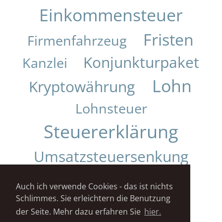
Einkommensteuer
Fristen
Firmenfahrzeug
Konjunkturpaket
Kanzlei
Lohn
Kryptowährung
Lohnsteuer
Steuererklärung
Umsatzsteuersenkung
Urteil
Auch ich verwende Cookies - das ist nichts
Schlimmes. Sie erleichtern die Benutzung
Impressum
Datenschutz
der Seite. Mehr dazu erfahren Sie
hier.