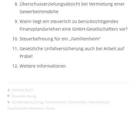
Überschusserzielungsabsicht bei Vermietung einer 
Gewerbeimmobilie
Wann liegt ein steuerlich zu berücksichtigendes 
Finanzplandarlehen eine GmbH-Gesellschafters vor?
Steuerbefreiung für ein „Familienheim“
Gesetzliche Unfallversicherung auch bei Arbeit auf 
Probe!
Weitere Informationen
Daniela Kunz
Steuerberatung
Solidaritätszuschlag
,
Familienheim
,
Firmenfeier
,
Fahrtenbuch
,
Gesellschafterdarlehen
,
Kasse