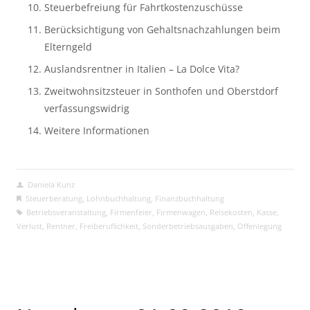
Steuerbefreiung für Fahrtkostenzuschüsse
Berücksichtigung von Gehaltsnachzahlungen beim 
Elterngeld
Auslandsrentner in Italien – La Dolce Vita?
Zweitwohnsitzsteuer in Sonthofen und Oberstdorf 
verfassungswidrig
Weitere Informationen
Daniela Kunz
Steuerberatung
,
Lohnbuchhaltung
,
Finanzbuchhaltung
Betriebsveranstaltung
,
Firmenfeier
,
Firmenwagen
,
Reisekosten
,
Kasse
,
Verlust
,
Rentner
,
Freiberuflichkeit
,
Sonderbetriebsausgaben
,
Offenlegung