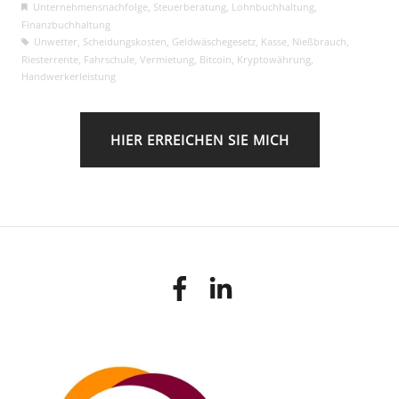
Unternehmensnachfolge
,
Steuerberatung
,
Lohnbuchhaltung
,
Finanzbuchhaltung
Unwetter
,
Scheidungskosten
,
Geldwäschegesetz
,
Kasse
,
Nießbrauch
,
Riesterrente
,
Fahrschule
,
Vermietung
,
Bitcoin
,
Kryptowährung
,
Handwerkerleistung
HIER ERREICHEN SIE MICH