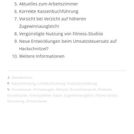
Aktuelles zum Arbeitszimmer
Korrekte Kassenbuchführung
Vorsicht bei Verzicht auf höheren
Zugewinnausgleich!
Vergünstigte Nutzung von Fitness-Studios
Neue Entwicklungen beim Umsatzsteuersatz auf
Hackschnitzel?
Weitere Informationen
Daniela Kunz
Steuerberatung
,
Lohnbuchhaltung
,
Finanzbuchhaltung
Grundsteuer
,
Firmenwagen
,
Minijob
,
Bruttolistenpreis
,
Eheleute
,
Grundstücke
,
Arbeitszimmer
,
Kasse
,
Zugewinnausgleich
,
Fitness-Studio
,
Schenkung
,
Umsatzsteuer