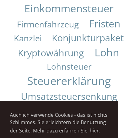
Einkommensteuer
Fristen
Firmenfahrzeug
Konjunkturpaket
Kanzlei
Lohn
Kryptowährung
Lohnsteuer
Steuererklärung
Umsatzsteuersenkung
Urteil
Auch ich verwende Cookies - das ist nichts
Schlimmes. Sie erleichtern die Benutzung
Impressum
Datenschutz
der Seite. Mehr dazu erfahren Sie
hier.