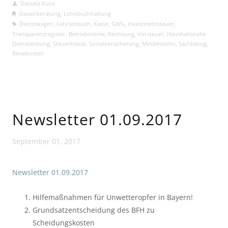
Daniela Kunz
Steuerberatung
,
Lohnbuchhaltung
Dienstwagen
,
Fahrtenbuch
,
Kasse
,
GWG
,
Investmentsteuer
,
Transparenzregister
,
Betriebsrente
,
Rechnung
,
Vorsteuer
,
Haushaltsnahe
Dienstleistung
,
Steuerklasse
,
Sozialversicherung
,
Mindestlohn
,
Sachbezug
,
Reisekosten
Newsletter 01.09.2017
September 01, 2017
Newsletter 01.09.2017
Hilfemaßnahmen für Unwetteropfer in Bayern!
Grundsatzentscheidung des BFH zu
Scheidungskosten