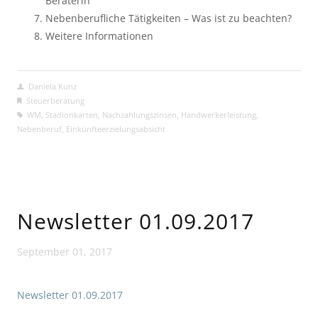
Beraterin
Nebenberufliche Tätigkeiten – Was ist zu beachten?
Weitere Informationen
Daniela Kunz
Steuerberatung
WM
,
Stadionkarten
,
Nachzahlungszinsen
,
Handwerkerleistung
,
Nebenberuf
,
Einkünfteerzielungsabsicht
Newsletter 01.09.2017
September 01, 2017
Newsletter 01.09.2017