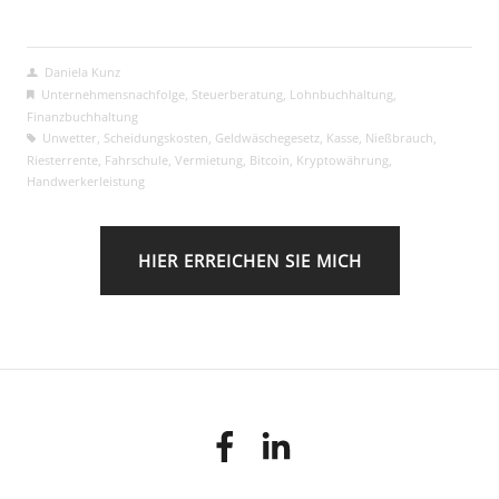
Daniela Kunz
Unternehmensnachfolge
,
Steuerberatung
,
Lohnbuchhaltung
,
Finanzbuchhaltung
Unwetter
,
Scheidungskosten
,
Geldwäschegesetz
,
Kasse
,
Nießbrauch
,
Riesterrente
,
Fahrschule
,
Vermietung
,
Bitcoin
,
Kryptowährung
,
Handwerkerleistung
HIER ERREICHEN SIE MICH