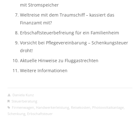
mit Stromspeicher
Weltreise mit dem Traumschiff – kassiert das 
Finanzamt mit?
Erbschaftsteuerbefreiung für ein Familienheim
Vorsicht bei Pflegevereinbarung – Schenkungsteuer 
droht!
Aktuelle Hinweise zu Fluggastrechten
Weitere Informationen
Daniela Kunz
Steuerberatung
Firmenwagen
,
Handwerkerleistung
,
Reisekosten
,
Photovoltaikanlage
,
Schenkung
,
Erbschaftsteuer