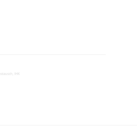
ustausch
,
IHK