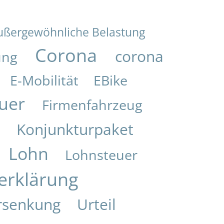
ußergewöhnliche Belastung
Corona
corona
ung
E-Mobilität
EBike
uer
Firmenfahrzeug
Konjunkturpaket
i
Lohn
Lohnsteuer
erklärung
rsenkung
Urteil