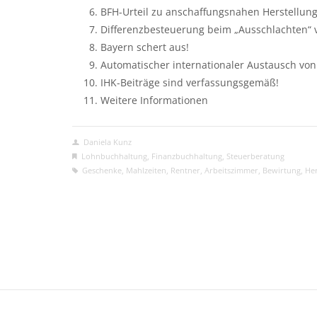
BFH-Urteil zu anschaffungsnahen Herstellun
Differenzbesteuerung beim „Ausschlachten“
Bayern schert aus!
Automatischer internationaler Austausch vo
IHK-Beiträge sind verfassungsgemäß!
Weitere Informationen
Daniela Kunz
Lohnbuchhaltung
,
Finanzbuchhaltung
,
Steuerberatung
Geschenke
,
Mahlzeiten
,
Rentner
,
Arbeitszimmer
,
Bewirtung
,
Her