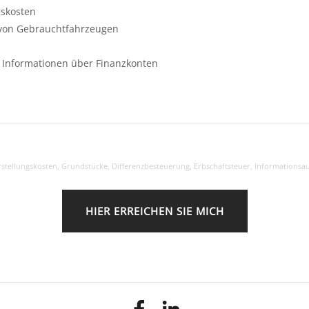
gskosten
 von Gebrauchtfahrzeugen
n Informationen über Finanzkonten
stellungskosten
,
Grundstücke
,
Differenzbesteuerung
,
Erbschaftsteuer
,
Informationsa
HIER ERREICHEN SIE MICH