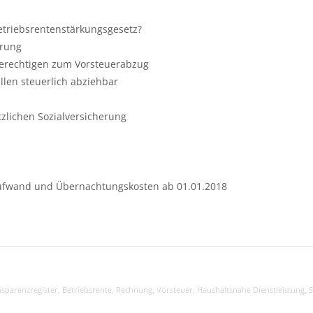
etriebsrentenstärkungsgesetz?
erung
erechtigen zum Vorsteuerabzug
len steuerlich abziehbar
tzlichen Sozialversicherung
ufwand und Übernachtungskosten ab 01.01.2018
sparenzregister
,
Betriebsrente
,
Rechnung
,
Vorsteuer
,
Haushaltsnahe Dienstleistung
,
S