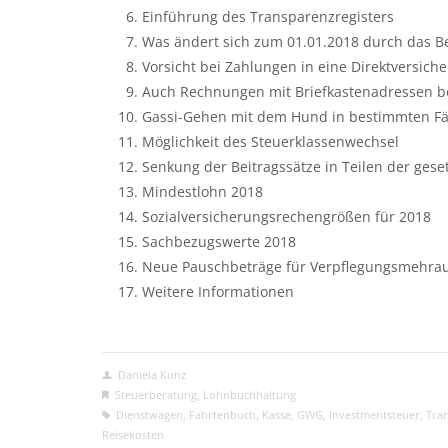
Einführung des Transparenzregisters
Was ändert sich zum 01.01.2018 durch das B
Vorsicht bei Zahlungen in eine Direktversich
Auch Rechnungen mit Briefkastenadressen b
Gassi-Gehen mit dem Hund in bestimmten Fäl
Möglichkeit des Steuerklassenwechsel
Senkung der Beitragssätze in Teilen der gese
Mindestlohn 2018
Sozialversicherungsrechengrößen für 2018
Sachbezugswerte 2018
Neue Pauschbeträge für Verpflegungsmehra
Weitere Informationen
Daniela Kunz
Steuerberatung
,
Lohnbuchhaltung
Dienstwagen
,
Fahrtenbuch
,
Kasse
,
GWG
,
Investmentsteuer
,
Tran
Reisekosten