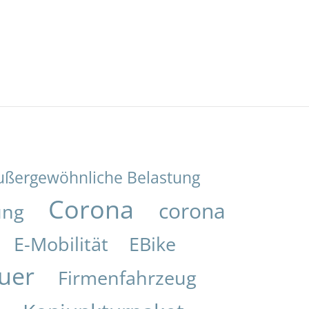
ußergewöhnliche Belastung
Corona
corona
ung
E-Mobilität
EBike
uer
Firmenfahrzeug