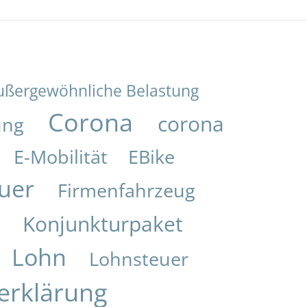
ußergewöhnliche Belastung
Corona
corona
ung
E-Mobilität
EBike
uer
Firmenfahrzeug
Konjunkturpaket
i
Lohn
Lohnsteuer
erklärung