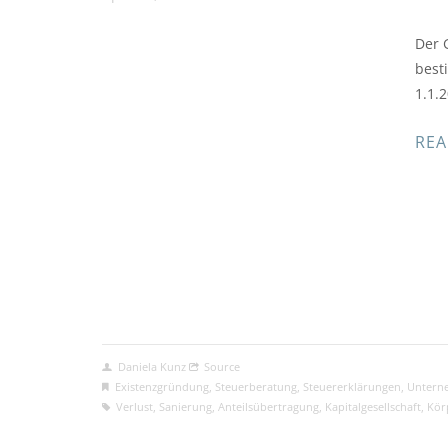
Der 
best
1.1.
REA
Daniela Kunz
Source
Existenzgründung
,
Steuerberatung
,
Steuererklärungen
,
Untern
Verlust
,
Sanierung
,
Anteilsübertragung
,
Kapitalgesellschaft
,
Kör