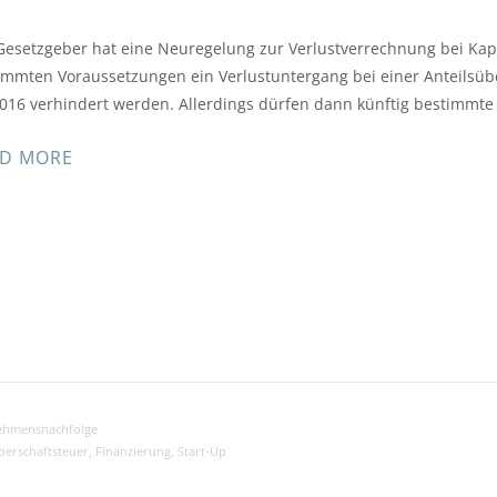
Gesetzgeber hat eine Neuregelung zur Verlustverrechnung bei Kapi
immten Voraussetzungen ein Verlustuntergang bei einer Anteilsü
2016 verhindert werden. Allerdings dürfen dann künftig bestimm
D MORE
ehmensnachfolge
perschaftsteuer
,
Finanzierung
,
Start-Up