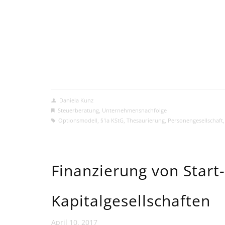
Daniela Kunz
Steuerberatung
,
Unternehmensnachfolge
Optionsmodell
,
§1a KStG
,
Thesaurierung
,
Personengesellschaft
Finanzierung von Start
Kapitalgesellschaften
April 10, 2017