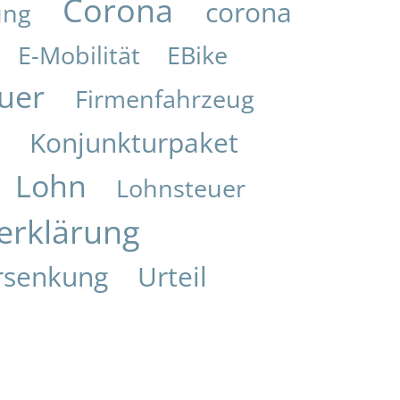
Corona
corona
ung
E-Mobilität
EBike
uer
Firmenfahrzeug
Konjunkturpaket
i
Lohn
Lohnsteuer
erklärung
rsenkung
Urteil