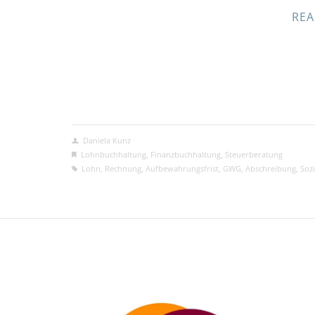
REA
Daniela Kunz
Lohnbuchhaltung
,
Finanzbuchhaltung
,
Steuerberatung
Lohn
,
Rechnung
,
Aufbewahrungsfrist
,
GWG
,
Abschreibung
,
Soz