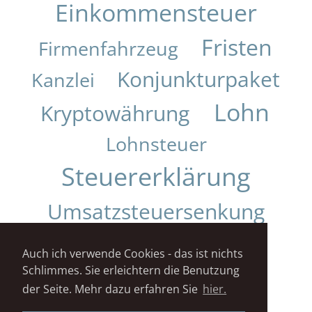
Einkommensteuer
Fristen
Firmenfahrzeug
Konjunkturpaket
Kanzlei
Lohn
Kryptowährung
Lohnsteuer
Steuererklärung
Umsatzsteuersenkung
Urteil
Auch ich verwende Cookies - das ist nichts
Schlimmes. Sie erleichtern die Benutzung
Impressum
Datenschutz
der Seite. Mehr dazu erfahren Sie
hier.