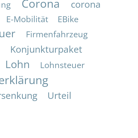
Corona
corona
ung
E-Mobilität
EBike
uer
Firmenfahrzeug
Konjunkturpaket
i
Lohn
Lohnsteuer
erklärung
rsenkung
Urteil