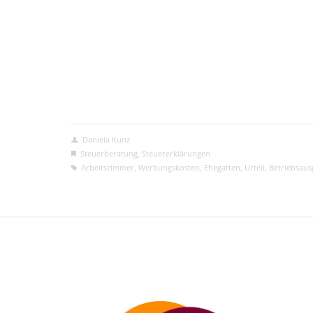
Daniela Kunz
Steuerberatung
,
Steuererklärungen
Arbeitszimmer
,
Werbungskosten
,
Ehegatten
,
Urteil
,
Betriebsau