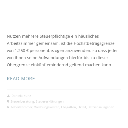
Nutzen mehrere Steuerpflichtige ein häusliches
Arbeitszimmer gemeinsam, ist die Höchstbetragsgrenze
von 1.250 € personenbezogen anzuwenden, so dass jeder
von ihnen seine Aufwendungen hierfür bis zu dieser
Obergrenze einkünftemindernd geltend machen kann.
READ MORE
Daniela Kunz
Steuerberatung
,
Steuererklärungen
Arbeitszimmer
,
Werbungskosten
,
Ehegatten
,
Urteil
,
Betriebsausgaben