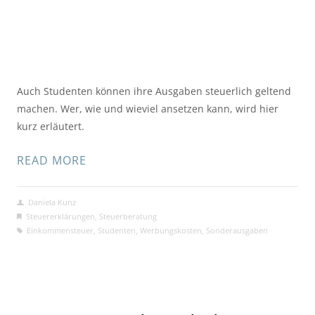
Auch Studenten können ihre Ausgaben steuerlich geltend
machen. Wer, wie und wieviel ansetzen kann, wird hier
kurz erläutert.
READ MORE
Daniela Kunz
Steuererklärungen
,
Steuerberatung
Einkommensteuer
,
Studenten
,
Werbungskosten
,
Sonderausgaben