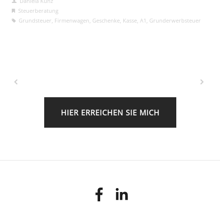
Daniela Kunz
Steuerberatung
Grundsteuer
,
Firmenwagen
,
Geschenke
,
Kasse
,
A1
,
Grunderwerbsteuer
HIER ERREICHEN SIE MICH