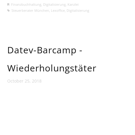
Finanzbuchhaltung
,
Digitalisierung
,
Kanzlei
Steuerberater München
,
Lexoffice
,
Digitalisierung
Datev-Barcamp -
Wiederholungstäter
October 25, 2018