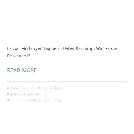
Es war ein langer Tag beim Datev-Barcamp. War es die 
Reise wert?
READ MORE
Datev IT-Campus
Daniela Kunz
Kanzlei
,
Digitalisierung
Kanzlei
,
Digitalisierung
,
Barcamp