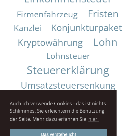
Fristen
Firmenfahrzeug
Konjunkturpaket
Kanzlei
Lohn
Kryptowährung
Lohnsteuer
Steuererklärung
Umsatzsteuersenkung
Urteil
Auch ich verwende Cookies - das ist nichts
Schlimmes. Sie erleichtern die Benutzung
Impressum
Datenschutz
der Seite. Mehr dazu erfahren Sie
hier.
STEUERKANZLEI DANIELA KUNZ© 2018
Das verstehe ich!