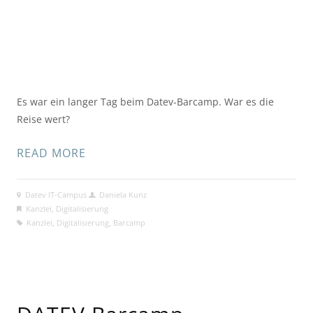
Es war ein langer Tag beim Datev-Barcamp. War es die 
Reise wert?
READ MORE
Datev IT-Campus
Daniela Kunz
Kanzlei
,
Digitalisierung
Kanzlei
,
Digitalisierung
,
Barcamp