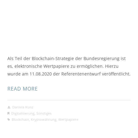
Als Teil der Blockchain-Strategie der Bundesregierung ist
es, elektronische Wertpapiere zu ermöglichen. Hierzu
wurde am 11.08.2020 der Referentenentwurf veröffentlicht.
READ MORE
Daniela Kunz
Digitalisierung
,
Sonstiges
Blockchain
,
Kryptowährung
,
Wertpapiere