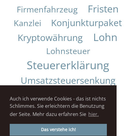
Fristen
Firmenfahrzeug
Konjunkturpaket
Kanzlei
Lohn
Kryptowährung
Lohnsteuer
Steuererklärung
Umsatzsteuersenkung
Urteil
Auch ich verwende Cookies - das ist nichts
Schlimmes. Sie erleichtern die Benutzung
Impressum
Datenschutz
der Seite. Mehr dazu erfahren Sie
hier.
STEUERKANZLEI DANIELA KUNZ© 2018
Das verstehe ich!